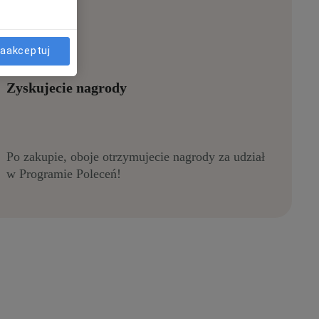
aakceptuj
Zyskujecie nagrody
Po zakupie, oboje otrzymujecie nagrody za udział
w Programie Poleceń!