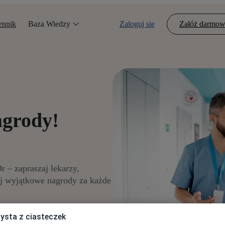
ennik
Baza Wiedzy
Zaloguj się
Załóż darmow
agrody!
 – zapraszaj lekarzy,
aj wyjątkowe nagrody za każde
ysta z ciasteczek