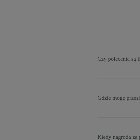
Czy polecenia są 
Jako polecający n
chcesz. Poleconym
Gdzie mogę przesł
Skorzystaj z poniż
Formularz
Kiedy nagroda za 