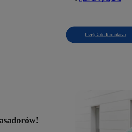
Przejdź do formularza
basadorów!