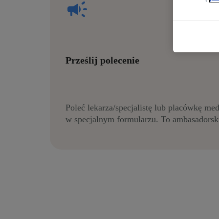
Prześlij polecenie
Poleć lekarza/specjalistę lub placówkę me
w specjalnym formularzu. To ambasadorsk