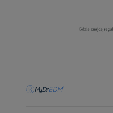
Nagroda zostaje pr
skorzysta (zawrze
nagrodę w termini
Gdzie znajdę regu
Regulamin Program
Regulamin Programu