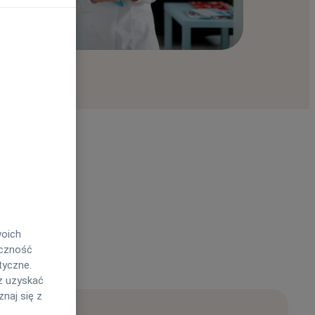
woich
eczność
tyczne.
z uzyskać
naj się z