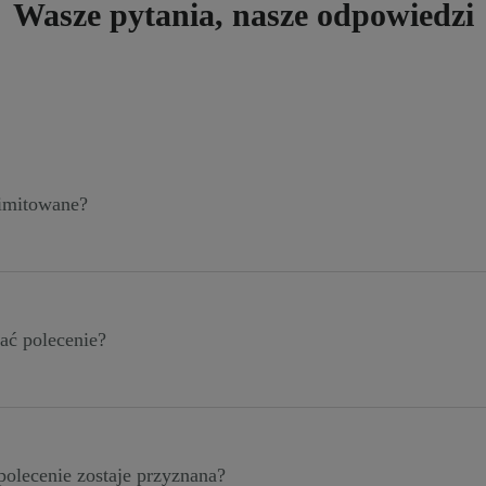
Wasze pytania, nasze odpowiedzi
limitowane?
ie masz żadnych limitów – możesz polecać tylu znajomych i p
 użytkownikiem można zostać tylko raz.
ać polecenie?
szego formularza:
polecenie zostaje przyznana?