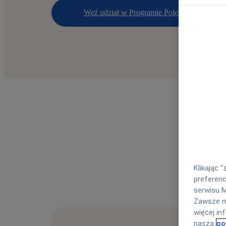
Weź udział w Programie Poleceń
Klikając 
preferenc
serwisu M
Zawsze mo
więcej in
naszą
po