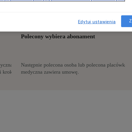
Z
Edytuj ustawienia
Polecony wybiera abonament
dyczną
Następnie polecona osoba lub polecona placówka
i krok!
medyczna zawiera umowę.